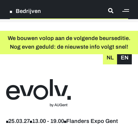
Bedrijven
[ge
Log in
We bouwen volop aan de volgende beurseditie.
Nog even geduld: de nieuwste info volgt snel!
Registreer
NL
EN
grondplan
zoeken
Terug naar home
Deelnamepakketten
Deelnemende bedrijven
25.03.27
13.00
-
19.00
Flanders Expo Gent
Hoofdpartners