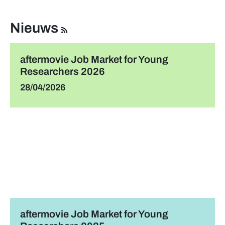
Nieuws
Nieuws
Contact
aftermovie Job Market for Young
Researchers 2026
Team
28/04/2026
FAQ
Foto's
aftermovie Job Market for Young