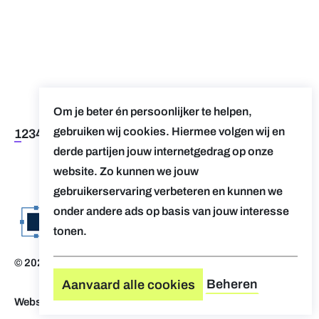
Om je beter én persoonlijker te helpen,
gebruiken wij cookies. Hiermee volgen wij en
1
2
3
4
5
>
>>
derde partijen jouw internetgedrag op onze
website. Zo kunnen we jouw
gebruikerservaring verbeteren en kunnen we
onder andere ads op basis van jouw interesse
tonen.
© 2026 Evolv. by AUGent
Disclaimer
Beheren
Aanvaard alle cookies
Website by Who Owns The Zebra
-
Design by OVAL