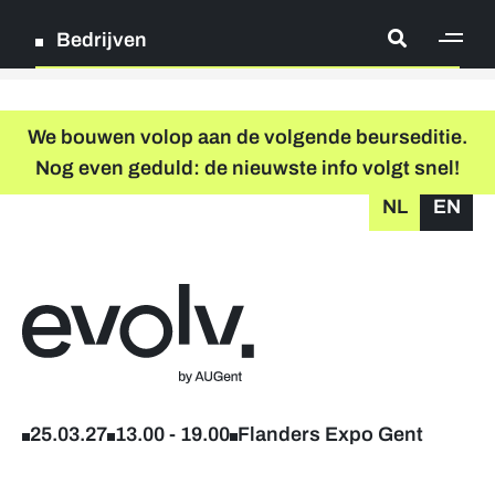
Bedrijven
[ge
Log in
We bouwen volop aan de volgende beurseditie.
Nog even geduld: de nieuwste info volgt snel!
Registreer
NL
EN
grondplan
zoeken
Terug naar home
Deelnamepakketten
Deelnemende bedrijven
25.03.27
13.00
-
19.00
Flanders Expo Gent
Hoofdpartners