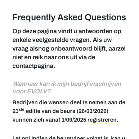
Frequently Asked Questions
Nieuws
Op deze pagina vindt u antwoorden op
Contact
enkele veelgestelde vragen. Als uw
vraag alsnog onbeantwoord blijft, aarzel
Team
niet en reik naar ons uit via de
contactpagina.
FAQ
Wanneer kan ik mijn bedrijf inschrijven
Foto's
voor EVOLV?
Bedrijven die wensen deel te nemen aan de
ste
23
editie van de beurs (26/03/2026)
kunnen zich vanaf 1/09/2025
registreren
.
Let op! Indien de beursvloer volzet is, kan u