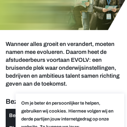
Wanneer alles groeit en verandert, moeten
namen mee evolueren. Daarom heet de
afstudeerbeurs voortaan EVOLV: een
bruisende plek waar onderwijsinstellingen,
bedrijven en ambitieus talent samen richting
geven aan de toekomst.
Bezoek de website voor
Om je beter én persoonlijker te helpen,
gebruiken wij cookies. Hiermee volgen wij en
Bezoekers
derde partijen jouw internetgedrag op onze
website. Zo kunnen we jouw