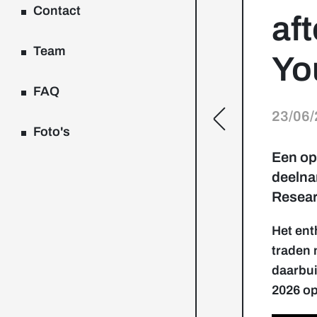
Contact
af
Team
Yo
FAQ
23/06
[general.toggle
Foto's
Een opr
deelna
Resear
Het ent
traden 
daarbui
2026 o