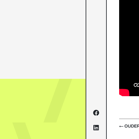
← OUDE