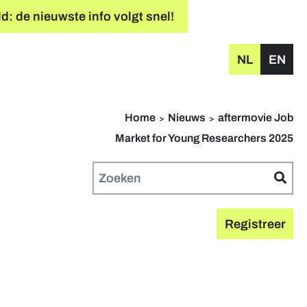
: de nieuwste info volgt snel!
NL
EN
Home
Nieuws
aftermovie Job
Market for Young Researchers 2025
Registreer