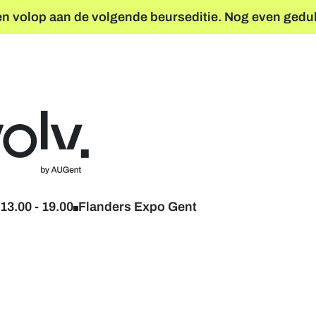
 volop aan de volgende beurseditie. Nog even geduld
Terug naar home
13.00
-
19.00
Flanders Expo Gent