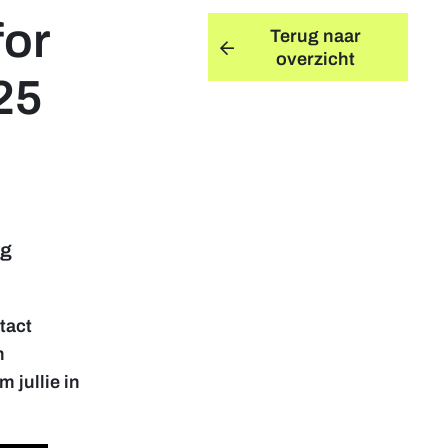
for
Terug naar
overzicht
25
ng
tact
n
 jullie in