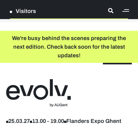
Visitors
[ge
Log in
We're busy behind the scenes preparing the
next edition. Check back soon for the latest
Register
updates!
NL
EN
floor plan
search
Back to home
Company list
Further studies & lifelong learning
25.03.27
13.00
-
19.00
Flanders Expo Ghent
Info sessions/workshops