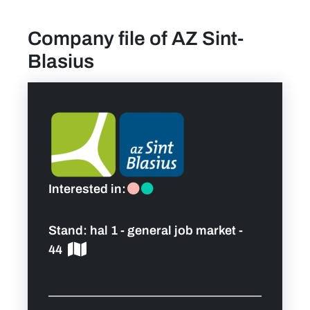
Company file of AZ Sint-
find a job
Blasius
Practical info for visitors
Personal wish list
Lead sponsors
Interested in:
News
Stand:
hal 1 - general job market -
Contact
44
Pictures