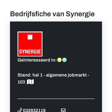
Bedrijfsfiche van Synergie
Vind een job
Praktische info bezoekers
Persoonlijk programma
Hoofdpartners
Geïnteresseerd in:
Nieuws
Stand:
hal 1 - algemene jobmarkt -
103
Contact
Foto's
032932119