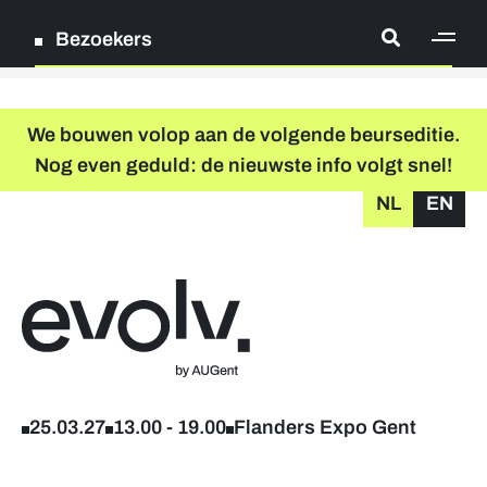
Bezoekers
[ge
Log in
We bouwen volop aan de volgende beurseditie.
Nog even geduld: de nieuwste info volgt snel!
Registreer
NL
EN
grondplan
zoeken
Terug naar home
Deelnemende bedrijven
Verder studeren & levenslang leren
25.03.27
13.00
-
19.00
Flanders Expo Gent
Workshops & infosessies