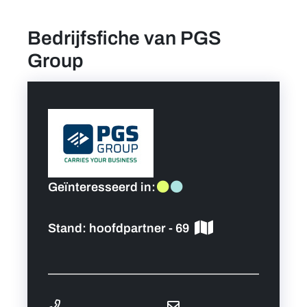
Bedrijfsfiche van PGS
Vind een job
Group
Praktische info bezoekers
Persoonlijk programma
Hoofdpartners
Geïnteresseerd in:
Nieuws
Stand:
hoofdpartner - 69
Contact
Foto's