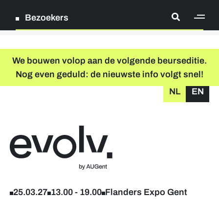
Bezoekers
[ge
Log in
We bouwen volop aan de volgende beurseditie.
Nog even geduld: de nieuwste info volgt snel!
Registreer
NL
EN
grondplan
zoeken
Terug naar home
Deelnemende bedrijven
Verder studeren & levenslang leren
25.03.27
13.00
-
19.00
Flanders Expo Gent
Workshops & infosessies