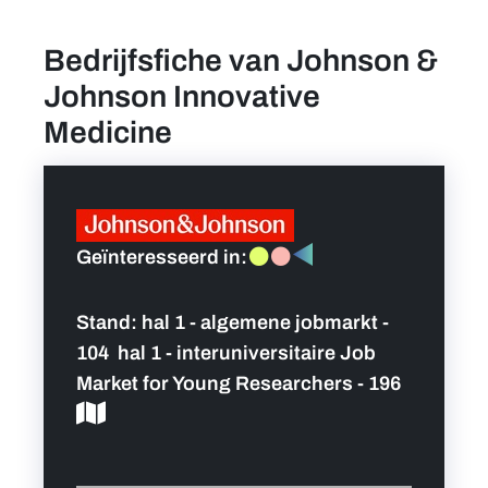
Bedrijfsfiche van Johnson &
Vind een job
Johnson Innovative
Praktische info bezoekers
Medicine
Persoonlijk programma
Hoofdpartners
Geïnteresseerd in:
Nieuws
Stand:
hal 1 - algemene jobmarkt -
104 hal 1 - interuniversitaire Job
Contact
Market for Young Researchers - 196
Foto's