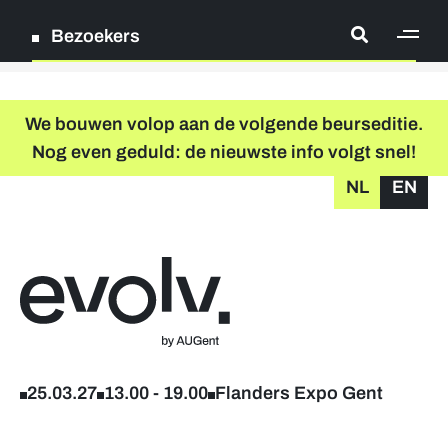
Bezoekers
[ge
Log in
We bouwen volop aan de volgende beurseditie.
Nog even geduld: de nieuwste info volgt snel!
Registreer
NL
EN
grondplan
zoeken
Terug naar home
Deelnemende bedrijven
Verder studeren & levenslang leren
25.03.27
13.00
-
19.00
Flanders Expo Gent
Workshops & infosessies