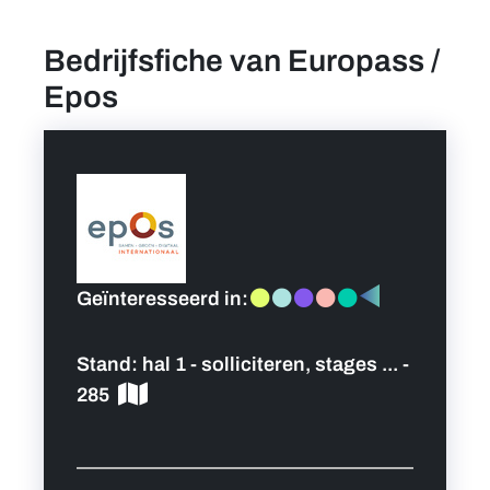
Bedrijfsfiche van Europass /
Vind een job
Epos
Praktische info bezoekers
Persoonlijk programma
Hoofdpartners
Geïnteresseerd in:
Nieuws
Stand:
hal 1 - solliciteren, stages ... -
Contact
285
Foto's