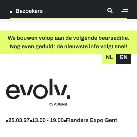
Bezoekers
[ge
Log in
We bouwen volop aan de volgende beurseditie.
Nog even geduld: de nieuwste info volgt snel!
Registreer
NL
EN
grondplan
zoeken
Terug naar home
Deelnemende bedrijven
Verder studeren & levenslang leren
25.03.27
13.00
-
19.00
Flanders Expo Gent
Workshops & infosessies