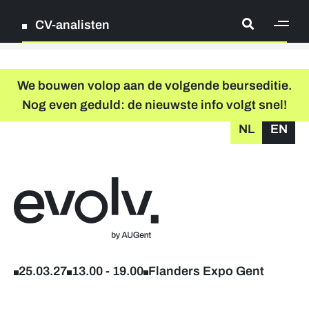
CV-analisten
[ge
Log in
We bouwen volop aan de volgende beurseditie.
Nog even geduld: de nieuwste info volgt snel!
Registreer
NL
EN
grondplan
zoeken
Terug naar home
Registreer
Deelnemende bedrijven
25.03.27
13.00
-
19.00
Flanders Expo Gent
Foto's