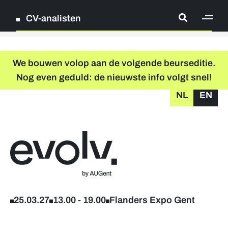
CV-analisten
[ge
Log in
We bouwen volop aan de volgende beurseditie.
Nog even geduld: de nieuwste info volgt snel!
Registreer
NL
EN
grondplan
zoeken
Terug naar home
Registreer
Deelnemende bedrijven
25.03.27
13.00
-
19.00
Flanders Expo Gent
Foto's