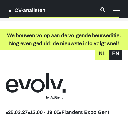
CV-analisten
[ge
Log in
We bouwen volop aan de volgende beurseditie.
Nog even geduld: de nieuwste info volgt snel!
Registreer
NL
EN
grondplan
zoeken
Terug naar home
Registreer
Deelnemende bedrijven
25.03.27
13.00
-
19.00
Flanders Expo Gent
Foto's